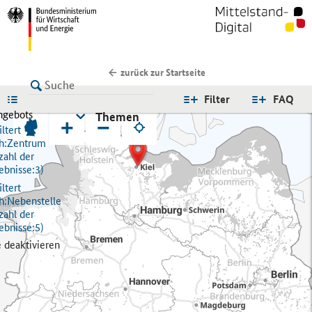
zurück zur Startseite
LISTE
Filter
FAQ
ngebots
Themen
+
−
ltert
h:
Zentrum
zahl der
ebnisse:
3)
ltert
h:
Nebenstelle
zahl der
ebnisse:
5)
e deaktivieren