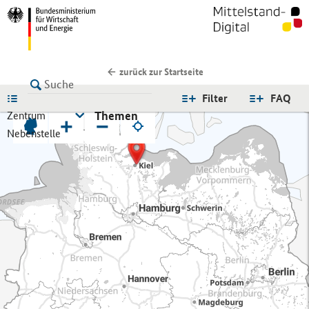
zurück zur Startseite
LISTE
Filter
FAQ
Themen
Zentrum
+
−
Nebenstelle