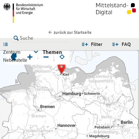
zurück zur Startseite
LISTE
Filter
FAQ
Themen
Zentrum
+
−
Nebenstelle