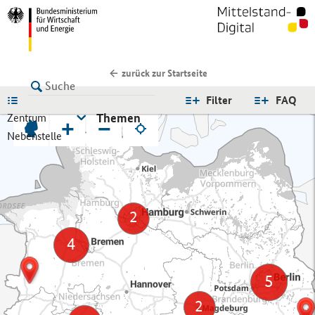
zurück zur Startseite
LISTE
Filter
FAQ
Themen
Zentrum
+
−
Nebenstelle