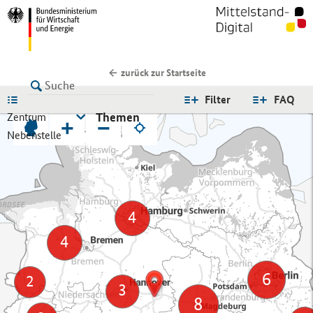
zurück zur Startseite
LISTE
Filter
FAQ
Themen
Zentrum
+
−
Nebenstelle