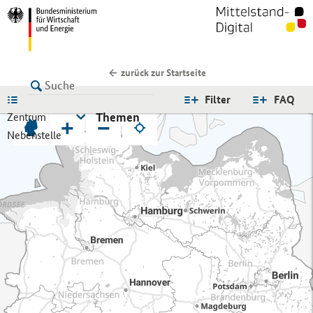
zurück zur Startseite
LISTE
Filter
FAQ
Themen
Zentrum
+
−
Nebenstelle