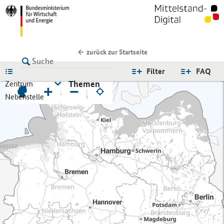
zurück zur Startseite
LISTE
Filter
FAQ
Themen
Zentrum
+
−
Nebenstelle