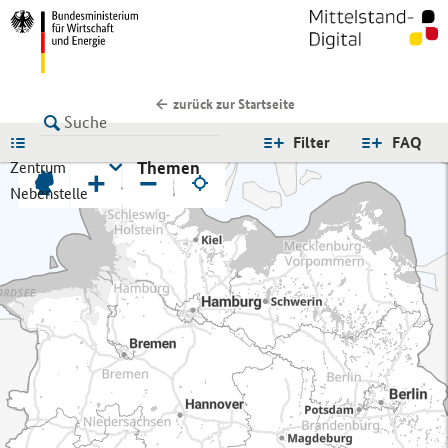
zurück zur Startseite
LISTE
Filter
FAQ
Themen
Zentrum
+
−
Nebenstelle