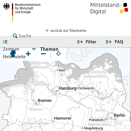
zurück zur Startseite
LISTE
Filter
FAQ
Themen
Zentrum
+
−
Nebenstelle