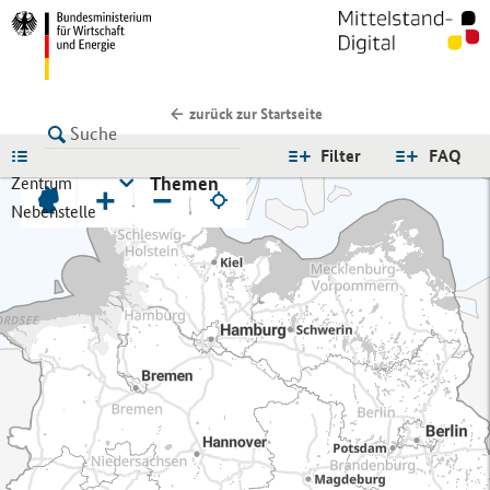
zurück zur Startseite
LISTE
Filter
FAQ
Themen
Zentrum
+
−
Nebenstelle