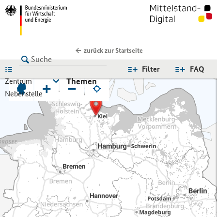
zurück zur Startseite
LISTE
Filter
FAQ
Themen
Zentrum
+
−
Nebenstelle