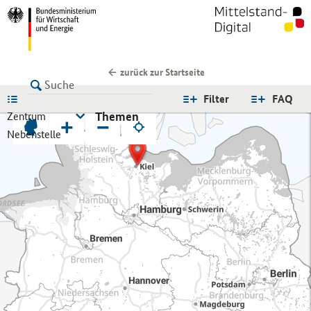
zurück zur Startseite
LISTE
Filter
FAQ
Themen
Zentrum
+
−
Nebenstelle