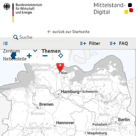
zurück zur Startseite
LISTE
Filter
FAQ
Themen
Zentrum
+
−
Nebenstelle