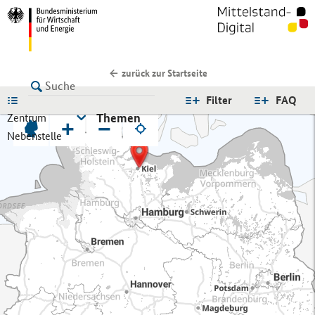
zurück zur Startseite
LISTE
Filter
FAQ
Themen
Zentrum
+
−
Nebenstelle