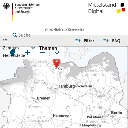
zurück zur Startseite
LISTE
Filter
FAQ
Themen
Zentrum
+
−
Nebenstelle