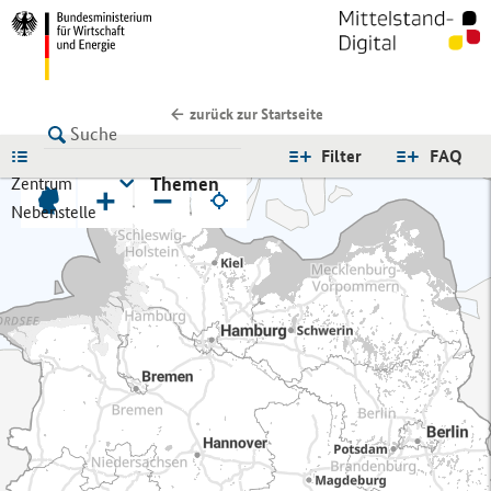
zurück zur Startseite
LISTE
Filter
FAQ
Themen
Zentrum
+
−
Nebenstelle