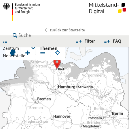
zurück zur Startseite
LISTE
Filter
FAQ
Themen
Zentrum
+
−
Nebenstelle