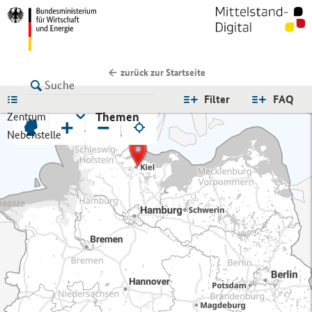
zurück zur Startseite
LISTE
Filter
FAQ
Themen
Zentrum
+
−
Nebenstelle