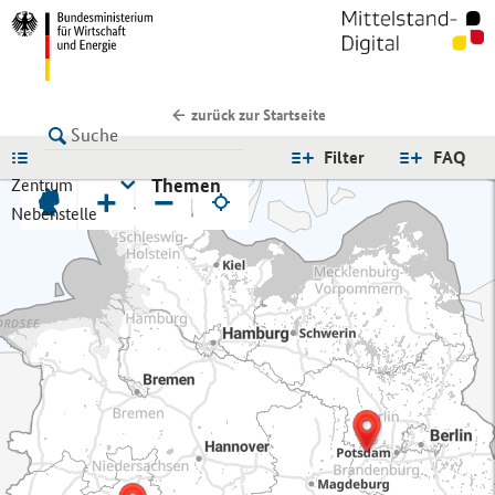
zurück zur Startseite
LISTE
Filter
FAQ
Themen
Zentrum
+
−
Nebenstelle