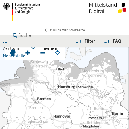
zurück zur Startseite
LISTE
Filter
FAQ
Themen
Zentrum
+
−
Nebenstelle