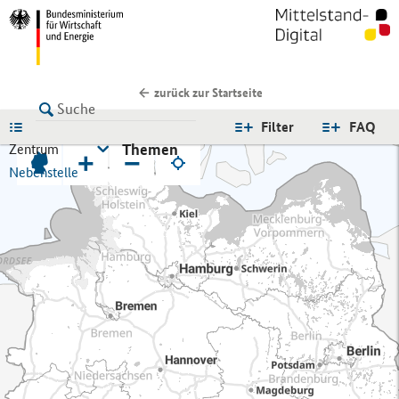
zurück zur Startseite
LISTE
Filter
FAQ
Themen
Zentrum
+
−
Nebenstelle