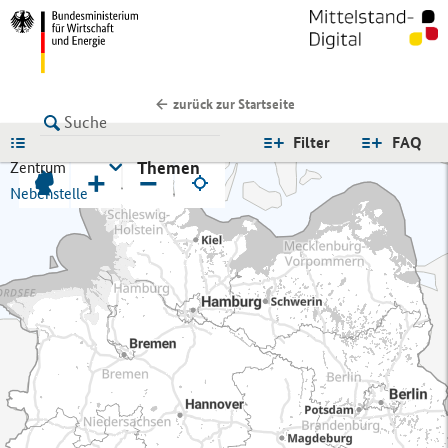
zurück zur Startseite
LISTE
Filter
FAQ
Themen
Zentrum
+
−
Nebenstelle