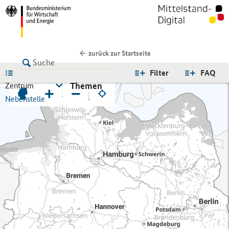
zurück zur Startseite
LISTE
Filter
FAQ
Themen
Zentrum
+
−
Nebenstelle