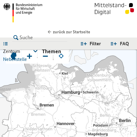
zurück zur Startseite
LISTE
Filter
FAQ
Themen
Zentrum
+
−
Nebenstelle