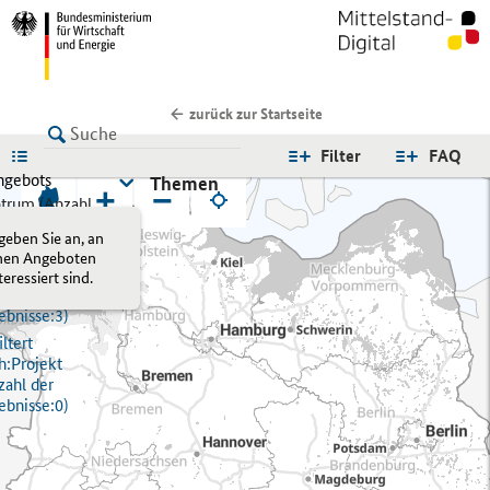
zurück zur Startseite
LISTE
Filter
FAQ
ngebots
Themen
+
−
trum (
Anzahl
 Ergebnisse:
2)
 geben Sie an, an
ltert
hen Angeboten
h:
Nebenstelle
teressiert sind.
zahl der
ebnisse:
3)
ltert
h:
Projekt
zahl der
ebnisse:
0)