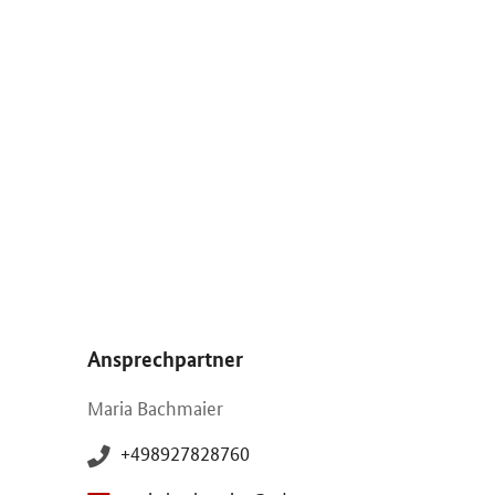
Öffnet Einzelsicht
Ansprechpartner
Maria Bachmaier
+498927828760