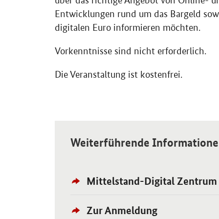
über das richtige Angebot von Online- u
Entwicklungen rund um das Bargeld sowi
digitalen Euro informieren möchten.
Vorkenntnisse sind nicht erforderlich.
Die Veranstaltung ist kostenfrei.
Weiterführende Information
Externer
Öffnet Einzelsicht
Mittelstand-Digital Zentrum
Link:
Externer
Öffnet Einzelsicht
Zur Anmeldung
Link: