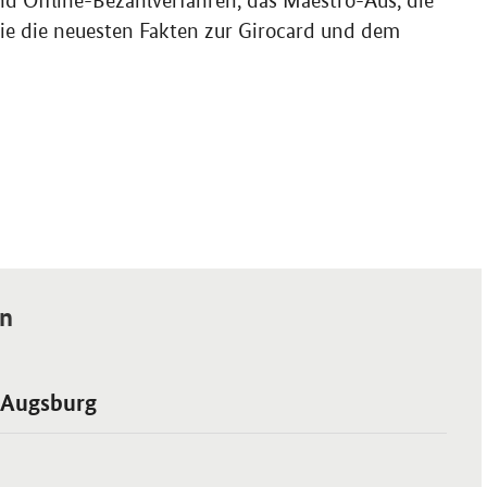
nd Offline-Bezahlverfahren, das Maestro-Aus, die
e die neuesten Fakten zur Girocard und dem
en
 Augsburg