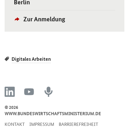
Berlin
Externer
Öffnet Einzelsicht
Zur Anmeldung
Link:
Digitales Arbeiten
linkedin
youtube
recording
© 2026
WWW.BUNDESWIRTSCHAFTSMINISTERIUM.DE
KONTAKT
IMPRESSUM
BARRIEREFREIHEIT