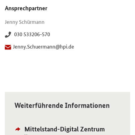
Öffnet Einzelsicht
Ansprechpartner
Jenny Schürmann
030 533206-570
Jenny.Schuermann@hpi.de
Weiterführende Informationen
Externer
Öffnet Einzelsicht
Mittelstand-Digital Zentrum
Link: