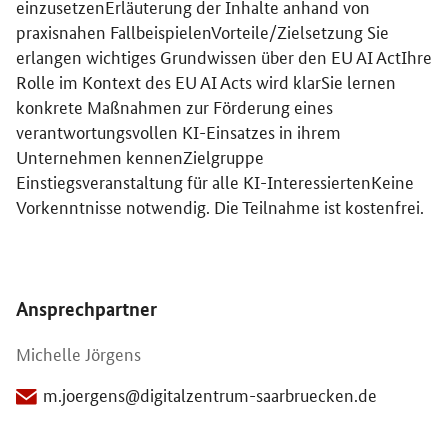
einzusetzen​ Erläuterung der Inhalte anhand von
praxisnahen Fallbeispielen​ ​ Vorteile/Zielsetzung Sie
erlangen wichtiges Grundwissen über den EU AI Act​ Ihre
Rolle im Kontext des EU AI Acts wird klar​ Sie lernen
konkrete Maßnahmen zur Förderung eines
verantwortungsvollen KI-Einsatzes in ihrem
Unternehmen kennen​ ​ Zielgruppe
Einstiegsveranstaltung für alle KI-Interessierten​ Keine
Vorkenntnisse notwendig. Die Teilnahme ist kostenfrei.
Öffnet Einzelsicht
Ansprechpartner
Michelle Jörgens
m.joergens@digitalzentrum-saarbruecken.de