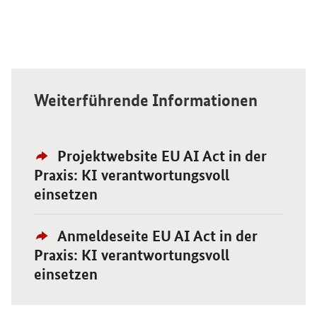
Weiterführende Informationen
Externer
Öffnet Einzelsicht
Projektwebsite EU AI Act in der
Link:
Praxis:​ KI verantwortungsvoll
einsetzen
Externer
Öffnet Einzelsicht
Anmeldeseite EU AI Act in der
Link:
Praxis:​ KI verantwortungsvoll
einsetzen