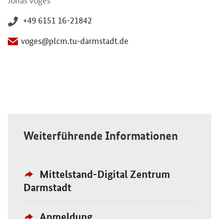
+49 6151 16-21842
voges@plcm.tu-darmstadt.de
Weiterführende Informationen
Externer
Öffnet Einzelsicht
Mittelstand-Digital Zentrum
Link:
Darmstadt
Externer
Öffnet Einzelsicht
Anmeldung