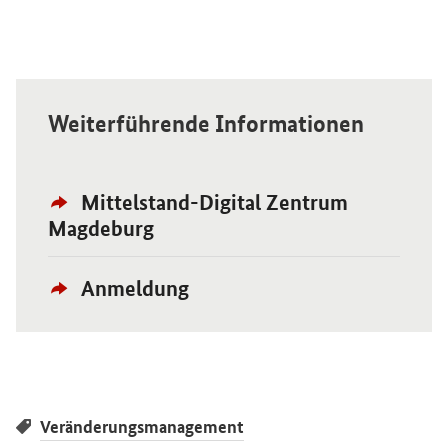
Weiterführende Informationen
Externer
Öffnet Einzelsicht
Mittelstand-Digital Zentrum
Link:
Magdeburg
Externer
Öffnet Einzelsicht
Anmeldung
Link:
Veränderungsmanagement