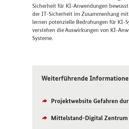
Sicherheit für KI-Anwendungen bewusst
der IT-Sicherheit im Zusammenhang mit
lernen potenzielle Bedrohungen für KI
verstehen die Auswirkungen von KI-Anwen
Systeme.
Weiterführende Information
Externer
Öffnet Einzelsicht
Projektwebsite Gefahren dur
Link:
Externer
Öffnet Einzelsicht
Mittelstand-Digital Zentrum
Link: