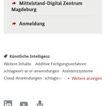
Externer
Öffnet Einzelsicht
Mittelstand-Digital Zentrum
Link:
Magdeburg
Externer
Öffnet Einzelsicht
Anmeldung
Link:
Künstliche Intelligenz
Weitere Inhalte
Additive Fertigungsverfahren
schlagwort-ar-vr-anwendungen
Assistenzsysteme
Cloud-Anwendungen
schlagwort-datenanalytik
Weitere anzeigen
Digitale Bildung
Digitale Geschäftsmodelle
schlagwort-digitaler-zwilling
Digitales Arbeiten
eBusiness-Standards
Elektronischer Zahlungsverkehr
linkedin
youtube
recording
schlagwort-finanzierung