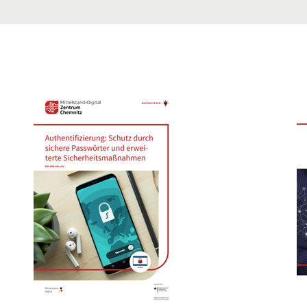
issen müssen" in neuem Fenster.
Öffnet PDF "Authentifizierung: Schutz durch sichere Passwör
Öf