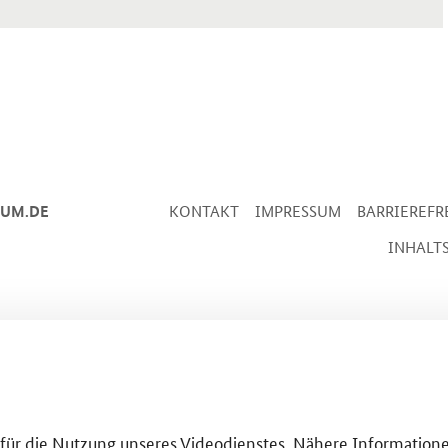
IUM.DE
KONTAKT
IMPRESSUM
BARRIEREFR
INHALT
g für die Nutzung unseres Videodienstes. Nähere Informatione