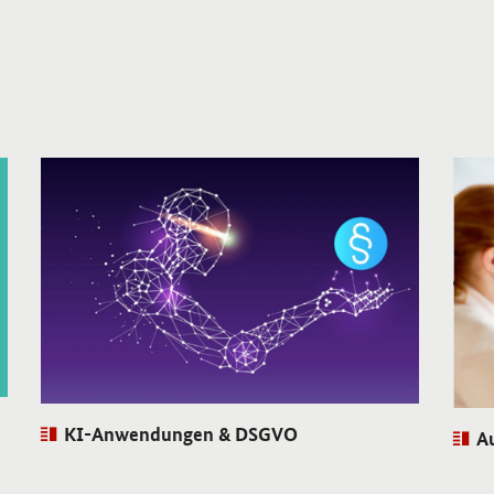
Öffnet Einzelsicht
Öffnet E
Artikel:
KI-Anwendungen & DSGVO
Art
Au