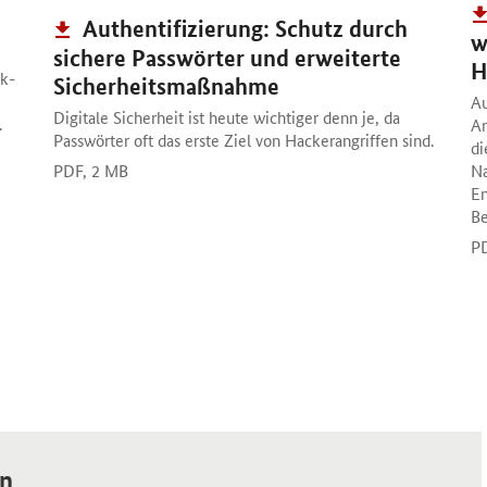
Publikation:
Authentifizierung: Schutz durch
w
sichere Passwörter und erweiterte
H
rk-
Sicherheitsmaßnahme
Au
Digitale Sicherheit ist heute wichtiger denn je, da
.
An
Passwörter oft das erste Ziel von Hackerangriffen sind.
di
PDF,
2 MB
Na
E
Be
P
en