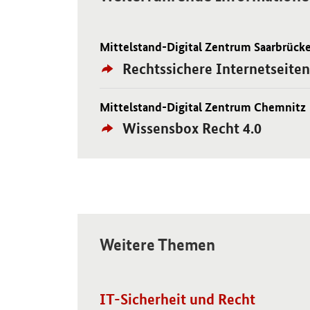
Mittelstand-Digital Zentrum Saarbrück
Öffnet Einzelsicht
Externer
Rechtssichere Internetseit
Link:
Mittelstand-Digital Zentrum Chemnitz
Öffnet Einzelsicht
Externer
Wissensbox Recht 4.0
Link:
Weitere Themen
Öffnet Einzelsicht
IT-Sicherheit und Recht