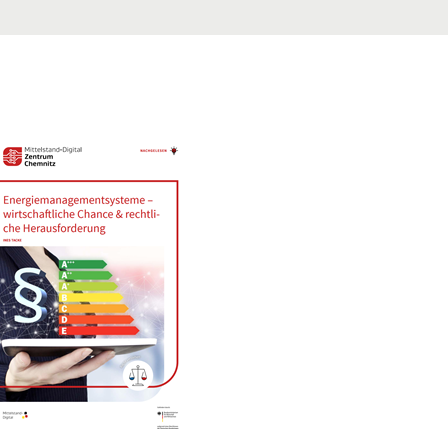
ter und erweiterte Sicherheitsmaßnahme" in neuem Fenster.
fnet PDF "Energiemanagementsysteme – wirtschaftliche Chance & rec