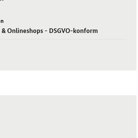
en
en & Onlineshops - DSGVO-konform