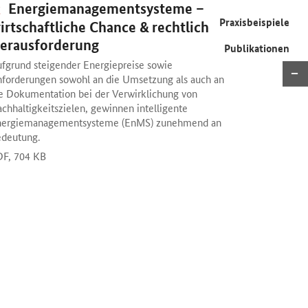
Publikation:
Energiemanagementsysteme –
Praxisbeispiele
irtschaftliche Chance & rechtliche
erausforderung
Publikationen
fgrund steigender Energiepreise sowie
forderungen sowohl an die Umsetzung als auch an
e Dokumentation bei der Verwirklichung von
chhaltigkeitszielen, gewinnen intelligente
nergiemanagementsysteme (EnMS) zunehmend an
deutung.
DF,
704 KB