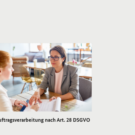
inzelsicht
ikel:
ftragsverarbeitung nach Art. 28 DSGVO