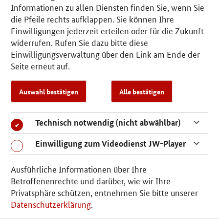
Informationen zu allen Diensten finden Sie, wenn Sie
Weiterlesen: Blick in die Praxis –
Schritt für Schritt
die Pfeile rechts aufklappen. Sie können Ihre
in die Klimaneutralität
Einwilligungen jederzeit erteilen oder für die Zukunft
widerrufen. Rufen Sie dazu bitte diese
Einwilligungsverwaltung über den Link am Ende der
Seite erneut auf.
Auswahl bestätigen
Alle bestätigen
Link- und Lesetipps
Technisch notwendig (nicht abwählbar)
Europäische Kommission
Öffnet Einzelsicht
Einwilligung zum Videodienst JW-Player
Externer
Der europäische Grüne Deal
Link:
Ausführliche Informationen über Ihre
Betroffenenrechte und darüber, wie wir Ihre
Bundesministerium für Arbeit und Soziales
Öffnet Einzelsicht
Privatsphäre schützen, entnehmen Sie bitte unserer
Externer
CSR DIN ISO 26000 (als PDF)
Datenschutzerklärung
.
Link: